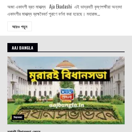
অজা একাদশী ব্রত মাহাত্ম্য Aja Ekadashi এই ভাদ্রবতী কৃষ্ণপক্ষীয়া অন্নদা
একাদশীর মাহাত্ম্য ব্রহ্মবৈবর্ত পুরাণে বর্ণনা করা হয়েছে। মহারাজ...
আরও পড়ুন
AAJ BANGLA
বিধানসভা
মুরারই বিধানসভা কেন্দ্র