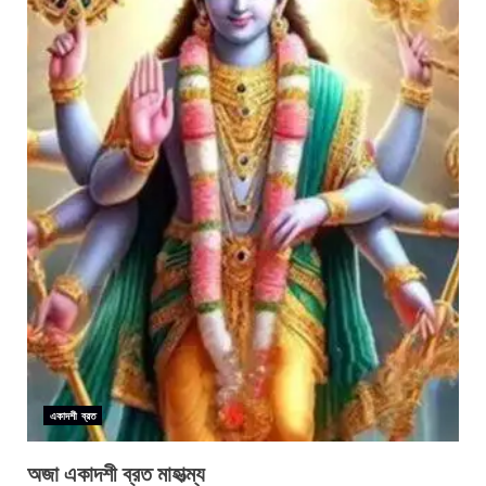
একাদশী ব্রত
অজা একাদশী ব্রত মাহাত্ম্য