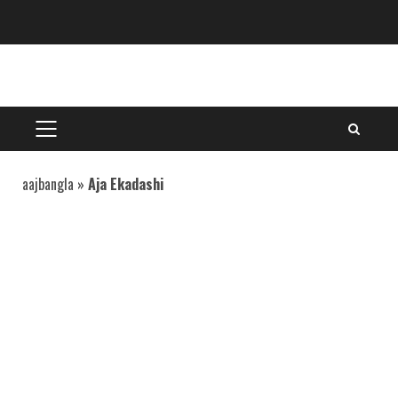
Skip
to
content
PRIMARY
MENU
aajbangla
»
Aja Ekadashi