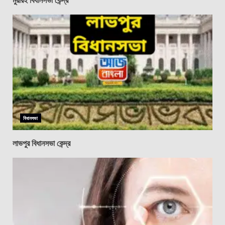
বিধানসভা
লাভপুর বিধানসভা কেন্দ্র