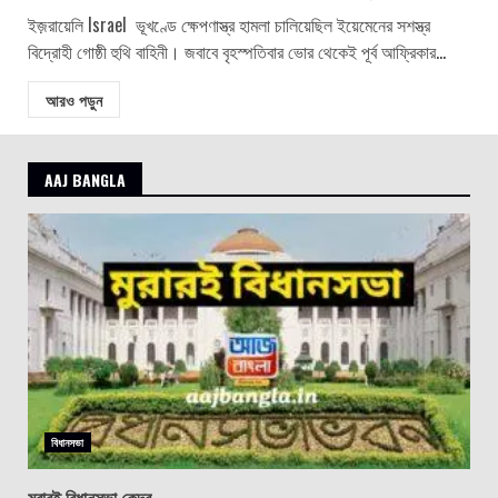
ইজ়রায়েলি Israel ভূখণ্ডে ক্ষেপণাস্ত্র হামলা চালিয়েছিল ইয়েমেনের সশস্ত্র
বিদ্রোহী গোষ্ঠী হুথি বাহিনী। জবাবে বৃহস্পতিবার ভোর থেকেই পূর্ব আফ্রিকার...
আরও পড়ুন
AAJ BANGLA
বিধানসভা
মুরারই বিধানসভা কেন্দ্র