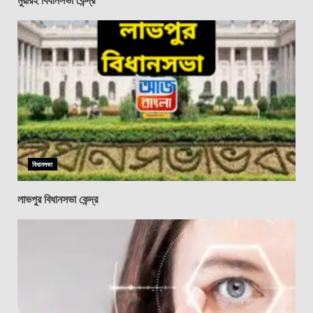
বিধানসভা
লাভপুর বিধানসভা কেন্দ্র