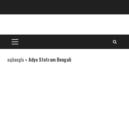
Skip
to
content
PRIMARY
MENU
aajbangla
»
Adya Stotram Bengali