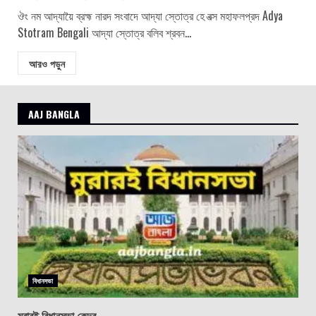
ঔং নম আদ্যায়ৈ ব্রহ্ম নারদ সংবাদে আদ্যা স্তোত্র হে বত্স মহাফলপ্রদ Adya
Stotram Bengali আদ্যা স্তোত্র বলিব শ্রবন...
আরও পড়ুন
AAJ BANGLA
বিধানসভা
মুরারই বিধানসভা কেন্দ্র