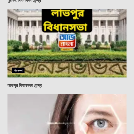
বিধানসভা
লাভপুর বিধানসভা কেন্দ্র