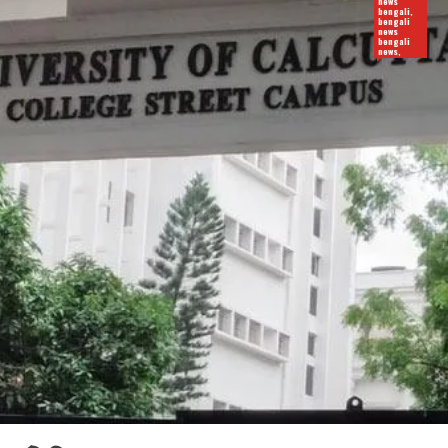
news
bengali,
bengali
news
bengali
news,