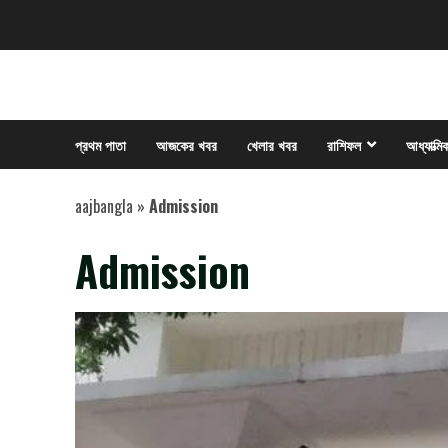
Skip
to
content
প্রথম পাতা
আজকের খবর
খেলার খবর
রাশিফল
আধ্যাত্মি
aajbangla
»
Admission
Admission