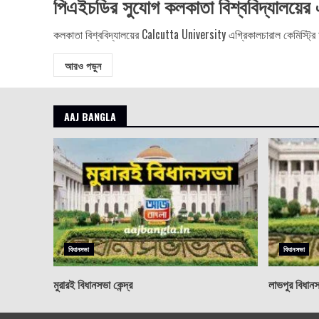
পিএইচডির সুযোগ কলকাতা বিশ্ববিদ্যালয়ের 
কলকাতা বিশ্ববিদ্যালয়ের Calcutta University এগ্রিকালচারাল কেমিস্ট্রি অ্
আরও পড়ুন
AAJ BANGLA
বিধানসভা
বিধানসভা
মুরারই বিধানসভা কেন্দ্র
লাভপুর বিধানসভ