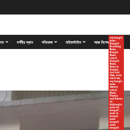
aaj bangla
news ,
কতা
দর্শনীয় স্থান
পশ্চিমবঙ্গ
লাইফস্টাইল
আজ বিশেষ
Bengali
Breaking
News,
Bangla
News,
Latest
Bengali
News,
News in
Bangla,
বাংলা বাংলা
নিউজ, বাংলায়
সর্বশেষ খবর,
aaj bangla
news
আজবাংলা
Latest
News,
Photos
and Videos
on
Aajbangla,
news for
bengali ,
news in
bengal,
news
bengali
news,
bengali