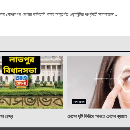
 গোপালগঞ্জ জেলার কাশিয়ানী থানার অন্তর্গত ওড়াকাঁন্দির পার্শ্ববর্তী সাফলাডাঙ্গা...
যোগ ব্যায়াম
া কেন্দ্র
চোখের দৃষ্টি ফিরিয়ে আনতে চোখের ব্যায়াম