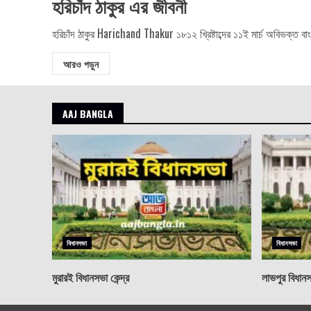
হরিচাঁদ ঠাকুর এর জীবনী
হরিচাঁদ ঠাকুর Harichand Thakur ১৮১২ খ্রিষ্টাব্দের ১১ই মার্চ অবিভক্ত বাংলার
আরও পড়ুন
AAJ BANGLA
বিধানসভা
বিধানসভা
মুরারই বিধানসভা কেন্দ্র
লাভপুর বিধানসভ