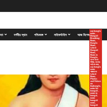
aaj bangla
news ,
কতা
দর্শনীয় স্থান
পশ্চিমবঙ্গ
লাইফস্টাইল
আজ বিশেষ
Bengali
Breaking
News,
Bangla
News,
Latest
Bengali
News,
News in
Bangla,
বাংলা বাংলা
নিউজ, বাংলায়
সর্বশেষ খবর,
aaj bangla
news
আজবাংলা
Latest
News,
Photos
and Videos
on
Aajbangla,
news for
bengali ,
news in
bengal,
news
bengali
news,
bengali