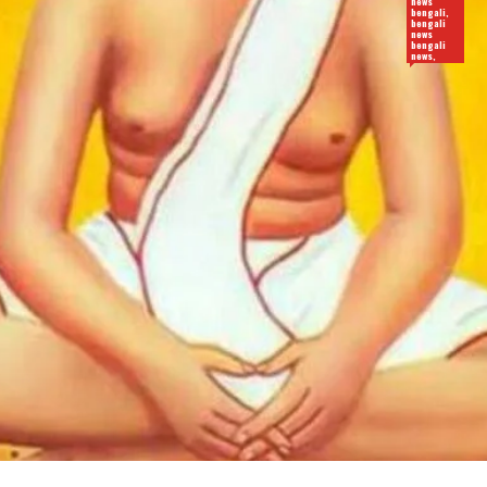
news
bengali,
bengali
news
bengali
news,