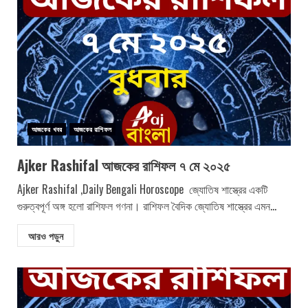
আজকের খবর
আজকের রাশিফল
Ajker Rashifal আজকের রাশিফল ৭ মে ২০২৫
Ajker Rashifal ,Daily Bengali Horoscope জ্যোতিষ শাস্ত্রের একটি
গুরুত্বপূর্ণ অঙ্গ হলো রাশিফল গণনা। রাশিফল বৈদিক জ্যোতিষ শাস্ত্রের এমন...
আরও পড়ুন