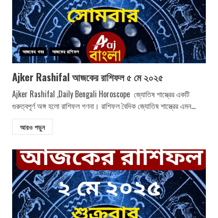
আজকের খবর
আজকের রাশিফল
Ajker Rashifal আজকের রাশিফল ৫ মে ২০২৫
Ajker Rashifal ,Daily Bengali Horoscope জ্যোতিষ শাস্ত্রের একটি
গুরুত্বপূর্ণ অঙ্গ হলো রাশিফল গণনা। রাশিফল বৈদিক জ্যোতিষ শাস্ত্রের এমন...
আরও পড়ুন