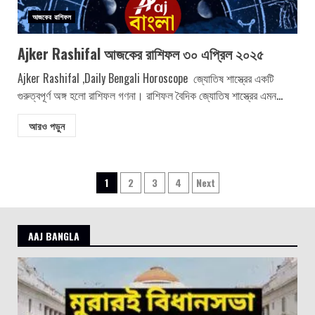
আজকের রাশিফল
Ajker Rashifal আজকের রাশিফল ৩০ এপ্রিল ২০২৫
Ajker Rashifal ,Daily Bengali Horoscope জ্যোতিষ শাস্ত্রের একটি
গুরুত্বপূর্ণ অঙ্গ হলো রাশিফল গণনা। রাশিফল বৈদিক জ্যোতিষ শাস্ত্রের এমন...
আরও পড়ুন
Posts
1
2
3
4
Next
pagination
AAJ BANGLA