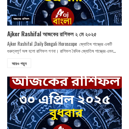
আজকের রাশিফল
Ajker Rashifal আজকের রাশিফল ২ মে ২০২৫
Ajker Rashifal ,Daily Bengali Horoscope জ্যোতিষ শাস্ত্রের একটি
গুরুত্বপূর্ণ অঙ্গ হলো রাশিফল গণনা। রাশিফল বৈদিক জ্যোতিষ শাস্ত্রের এমন...
আরও পড়ুন