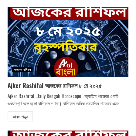
আজকের রাশিফল
Ajker Rashifal আজকের রাশিফল ৮ মে ২০২৫
Ajker Rashifal ,Daily Bengali Horoscope জ্যোতিষ শাস্ত্রের একটি
গুরুত্বপূর্ণ অঙ্গ হলো রাশিফল গণনা। রাশিফল বৈদিক জ্যোতিষ শাস্ত্রের এমন...
আরও পড়ুন