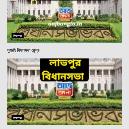
বিধানসভা
মুরারই বিধানসভা কেন্দ্র
বিধানসভা