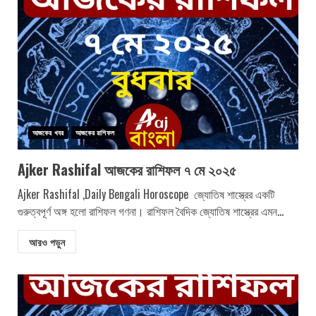
আজকের খবর
আজকের রাশিফল
Ajker Rashifal আজকের রাশিফল ৭ মে ২০২৫
Ajker Rashifal ,Daily Bengali Horoscope জ্যোতিষ শাস্ত্রের একটি
গুরুত্বপূর্ণ অঙ্গ হলো রাশিফল গণনা। রাশিফল বৈদিক জ্যোতিষ শাস্ত্রের এমন...
আরও পড়ুন