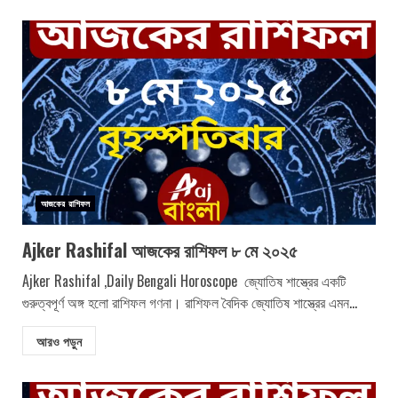
আজকের রাশিফল
Ajker Rashifal আজকের রাশিফল ৮ মে ২০২৫
Ajker Rashifal ,Daily Bengali Horoscope জ্যোতিষ শাস্ত্রের একটি
গুরুত্বপূর্ণ অঙ্গ হলো রাশিফল গণনা। রাশিফল বৈদিক জ্যোতিষ শাস্ত্রের এমন...
আরও পড়ুন