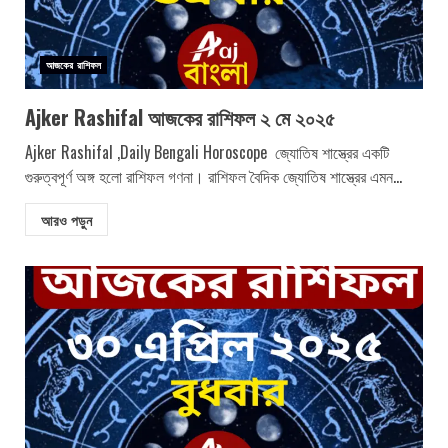
আজকের রাশিফল
Ajker Rashifal আজকের রাশিফল ২ মে ২০২৫
Ajker Rashifal ,Daily Bengali Horoscope জ্যোতিষ শাস্ত্রের একটি
গুরুত্বপূর্ণ অঙ্গ হলো রাশিফল গণনা। রাশিফল বৈদিক জ্যোতিষ শাস্ত্রের এমন...
আরও পড়ুন