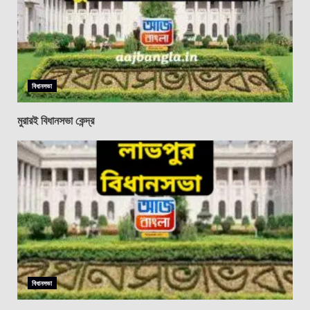
বিধানসভা
মুরারই বিধানসভা কেন্দ্র
বিধানসভা