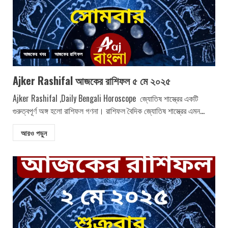
আজকের খবর
আজকের রাশিফল
Ajker Rashifal আজকের রাশিফল ৫ মে ২০২৫
Ajker Rashifal ,Daily Bengali Horoscope জ্যোতিষ শাস্ত্রের একটি
গুরুত্বপূর্ণ অঙ্গ হলো রাশিফল গণনা। রাশিফল বৈদিক জ্যোতিষ শাস্ত্রের এমন...
আরও পড়ুন