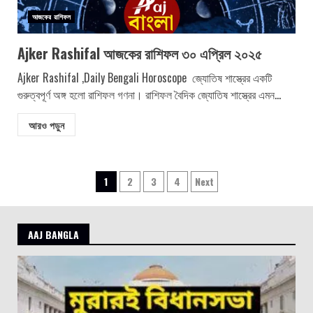
আজকের রাশিফল
Ajker Rashifal আজকের রাশিফল ৩০ এপ্রিল ২০২৫
Ajker Rashifal ,Daily Bengali Horoscope জ্যোতিষ শাস্ত্রের একটি
গুরুত্বপূর্ণ অঙ্গ হলো রাশিফল গণনা। রাশিফল বৈদিক জ্যোতিষ শাস্ত্রের এমন...
আরও পড়ুন
Posts
1
2
3
4
Next
pagination
AAJ BANGLA