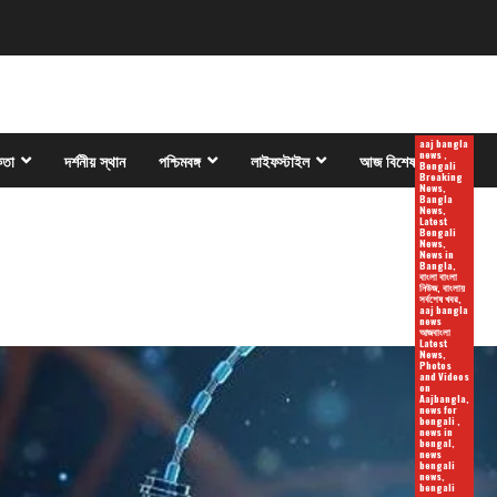
aaj bangla
news ,
কতা
দর্শনীয় স্থান
পশ্চিমবঙ্গ
লাইফস্টাইল
আজ বিশেষ
Bengali
Breaking
News,
Bangla
News,
Latest
Bengali
News,
News in
Bangla,
বাংলা বাংলা
নিউজ, বাংলায়
সর্বশেষ খবর,
aaj bangla
news
আজবাংলা
Latest
News,
Photos
and Videos
on
Aajbangla,
news for
bengali ,
news in
bengal,
news
bengali
news,
bengali