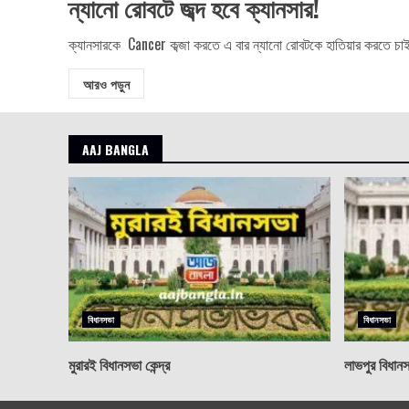
ন্যানো রোবটে জব্দ হবে ক্যানসার!
ক্যানসারকে Cancer কব্জা করতে এ বার ন্যানো রোবটকে হাতিয়ার করতে চাইছ
আরও পড়ুন
AAJ BANGLA
বিধানসভা
বিধানসভা
মুরারই বিধানসভা কেন্দ্র
লাভপুর বিধানসভ