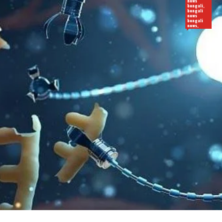
news
bengali,
bengali
news
bengali
news,