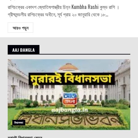
রাশিচক্রের একাদশ জ্যোতিষশাস্ত্রীয় চিহ্ন Kumbha Rashi কুম্ভ রাশি ।
গ্রীষ্মমন্ডলীয় রাশিচক্রের অধীনে, সূর্য প্রায় ২০ জানুয়ারি থেকে ১৮...
আরও পড়ুন
AAJ BANGLA
বিধানসভা
মুরারই বিধানসভা কেন্দ্র