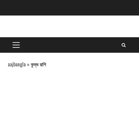
Skip
to
content
PRIMARY
MENU
aajbangla
»
কুম্ভ রাশি