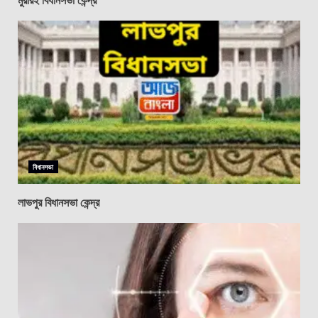
বিধানসভা
লাভপুর বিধানসভা কেন্দ্র