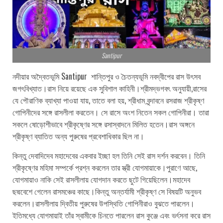
Santipur
নদীয়ার অদ্বৈতভূমি Santipur শান্তিপুর ও চৈতন্যভূমি নবদ্বীপের রাস উৎসব
জগৎবিখ্যাত।রাস নিয়ে রয়েছে এক সুবিশাল কাহিনী।শ্রীমদ্ভগবৎ অনুযায়ী,রাসের
যে পৌরাণিক ব্যাখ্যা পাওয়া যায়, তাতে বলা হয়, শ্রীধাম বৃন্দাবনে রসরাজ শ্রীকৃষ্ণ
গোপিনীদের সঙ্গে রাসলীলা করতেন। সে রাসে অংশ নিতেন সকল গোপিনীরা। তারা
সকলে ষোড়োশীভাবে শ্রীকৃষ্ণের সঙ্গে রসাস্বাদনে মিলিত হতেন।রাস অঙ্গনে
শ্রীকৃষ্ণ ব্যাতিত অন্য পুরুষের প্রবেশাধিকার ছিল না।
কিন্তু দেবাদিদেব মহাদেবের একবার ইচ্ছা হল তিনি সেই রাস দর্শন করবেন। তিনি
শ্রীকৃষ্ণের মহিমা সম্পর্কে প্রশ্ন করলেন তার স্ত্রী যোগমায়াকে।পুরাণে আছে,
যোগমায়াও নাকি সেই রাসলীলায় যোগদান করতে ছুটে গিয়েছিলেন।মহাদেব
ছদ্মবেশে গেলেন রাসমঞ্চের কাছে।কিন্তু অন্তর্যামী শ্রীকৃষ্ণ সে বিষয়টি অনুভব
করলেন।রাসলীলায় দ্বিতীয় পুরুষের উপস্থিতি গোপিনীরাও বুঝতে পারলেন।
ইতিমধ্যে যোগমায়াই তাঁর স্বামীকে চিনতে পারলেন রাস কুঞ্জে এবং ভর্ৎসনা করে রাস