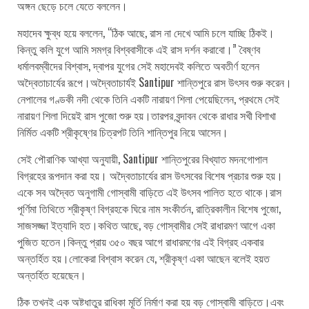
অঙ্গন ছেড়ে চলে যেতে বললেন।
মহাদেব ক্ষুব্ধ হয়ে বললেন, “ঠিক আছে, রাস না দেখে আমি চলে যাচ্ছি ঠিকই।
কিন্তু কলি যুগে আমি সমগ্র বিশ্ববাসীকে এই রাস দর্শন করাবো।” বৈষ্ণব
ধর্মালবম্বীদের বিশ্বাস, দ্বাপর যুগের সেই মহাদেবই কলিতে অবতীর্ণ হলেন
অদ্বৈতাচার্যের রূপে।অদ্বৈতাচার্যই Santipur শান্তিপুরে রাস উৎসব শুরু করেন।
নেপালের গণ্ডকী নদী থেকে তিনি একটি নারায়ণ শিলা পেয়েছিলেন, প্রথমে সেই
নারায়ণ শিলা দিয়েই রাস পুজো শুরু হয়।তারপর বৃন্দাবন থেকে রাধার সখী বিশাখা
নির্মিত একটি শ্রীকৃষ্ণের চিত্রপট তিনি শান্তিপুর নিয়ে আসেন।
সেই পৌরাণিক আখ্যা অনুযায়ী, Santipur শান্তিপুরের বিখ্যাত মদনগোপাল
বিগ্রহের রূপদান করা হয়। অদ্বৈতাচার্যের রাস উৎসবের বিশেষ প্রচার শুরু হয়।
একে সব অদ্বৈত অনুগামী গোস্বামী বাড়িতে এই উৎসব পালিত হতে থাকে।রাস
পূর্ণিমা তিথিতে শ্রীকৃষ্ণ বিগ্রহকে ঘিরে নাম সংকীর্তন, রাত্রিকালীন বিশেষ পুজো,
সাজসজ্জা ইত্যাদি হত।কথিত আছে, বড় গোস্বামীর সেই রাধারমণ আগে একা
পুজিত হতেন।কিন্তু প্রায় ৩৫০ বছর আগে রাধারমণের এই বিগ্রহ একবার
অন্তর্হিত হয়।লোকেরা বিশ্বাস করেন যে, শ্রীকৃষ্ণ একা আছেন বলেই হয়ত
অন্তর্হিত হয়েছেন।
ঠিক তখনই এক অষ্টধাতুর রাধিকা মূর্তি নির্মাণ করা হয় বড় গোস্বামী বাড়িতে।এবং