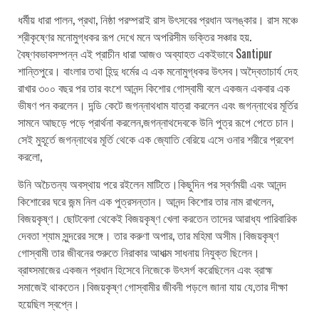
ধর্মীয় ধারা পালন, প্রথা, নিষ্ঠা পরম্পরাই রাস উৎসবের প্রধান অলঙ্কার। রাস মঞ্চে
শ্রীকৃষ্ণের মনোমুগ্ধকর রূপ দেখে মনে অপরিসীম ভক্তির সঞ্চার হয়.
বৈষ্ণবভাবসম্পন্ন এই প্রাচীন ধারা আজও অব্যাহত একইভাবে Santipur
শান্তিপুরে। বাংলার তথা হিন্দু ধর্মের এ এক মনোমুগ্ধকর উৎসব।অদ্বৈতাচার্য দেহ
রাখার ৩০০ বছর পর তার বংশে আনন্দ কিশোর গোস্বামী বলে একজন একবার এক
ভীষণ পন করলেন। দন্ডি কেটে জগন্নাথধাম যাত্রা করলেন এবং জগন্নাথের মূর্তির
সামনে আছড়ে পড়ে প্রার্থনা করলেন,জগন্নাথদেবকে উনি পুত্র রূপে পেতে চান।
সেই মুহূর্তে জগন্নাথের মূর্তি থেকে এক জ্যোতি বেরিয়ে এসে ওনার শরীরে প্রবেশ
করলো,
উনি অচৈতন্য অবস্থায় পরে রইলেন মাটিতে।কিছুদিন পর স্বর্ণময়ী এবং আনন্দ
কিশোরের ঘরে জন্ম নিল এক পুত্রসন্তান। আনন্দ কিশোর তার নাম রাখলেন,
বিজয়কৃষ্ণ। ছোটবেলা থেকেই বিজয়কৃষ্ণ খেলা করতেন তাদের আরাধ্য পারিবারিক
দেবতা শ্যাম সুন্দরের সঙ্গে। তার করুণা অপার, তার মহিমা অসীম।বিজয়কৃষ্ণ
গোস্বামী তার জীবনের শুরুতে নিরাকার আধাত্ম সাধনায় নিযুক্ত ছিলেন।
ব্রাহ্সমাজের একজন প্রধান হিসেবে নিজেকে উৎসর্গ করেছিলেন এবং ব্রাহ্ম
সমাজেই থাকতেন।বিজয়কৃষ্ণ গোস্বামীর জীবনী পড়লে জানা যায় যে,তার দীক্ষা
হয়েছিল স্বপ্নে।