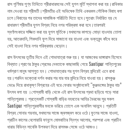
রাস পূর্ণিমার পুণ্য তিথিতে শ্রীরাধারমনের সেই যুগল মূর্তি স্থাপনা করা হয়।রাধিকার
নাম দেওয়া হয় শ্রীমতী।শ্রীমতীর এই অভিষেক তিথি একরকম লৌকিক বিবাহ বলা
চলে।বিবাহের পর তাদের সামাজিক পরিচিতি দিতে হবে।সুতরাং নির্ধারিত হয় যে
রাধারমণ শ্রীমতীর যুগল বিগ্রহ নিয়ে নগর পরিক্রমা করা হবে।তারপরই
স্বর্ণালংকারে সজ্জিত করা হয় যুগল মূর্তিকে।মখমলের কাপড়ে মোড়া হাওদায় তোলা
হয়, আতরদানি, পিকদানি ফুল দিয়ে সাজানো হয় হাওদা এবং ভক্তবৃন্দ কাঁধে করে
সেই হাওদা নিয়ে নগর পরিক্রমায় বেড়োন।
রাস উৎসবের তৃতীয় দিনে এই শোভাযাত্রা শুরু হয়। যা আজকের ভাঙ্গারাস হিসেবে
বিখ্যাত।প্রাণের ঠাকুর প্রেমের দেবতাকে কাছাকাছি পেয়ে Santipur শান্তিপুরের
ধর্মপ্রাণ মানুষ আপ্লুত হন। শোভাযাত্রার পর যুগল বিগ্রহ মন্দিরেই এনে রাখা
হয়।পরদিন ভক্তেরা দর্শন করার পর যার যার মন্দিরে নিয়ে যাওয়া হয়। রাসকুঞ্জ
ভেঙে দিয়ে রাধাকৃষ্ণ বিগ্রহের এই ঘরে ফেরার অনুষ্ঠানকেই “কুঞ্জভঙ্গের ঠাকুর নাচ”
উৎসব বলা হয় ।গোস্বামী বাড়ি থেকে এই রাস উৎসবের প্রথা ছড়িয়ে পড়ে সারা
শান্তিপুরময়। প্রত্যেকটি গোস্বামী বাড়ির নহবতের আহির ভৈরবের সুর সকল
Santipur শান্তিপুরবাসীর মনকে ভরিয়ে তোলে এক অনাবিল আনন্দে। প্রতিটি
বিগ্রহ সোনার গয়নায়, মখমলের সাজে জ্বলজ্বল করে ওঠে।ফুলের সাজে হাওদা,
প্রাচীন কালের বেলোয়ারি ফানুসে মোমবাতির স্নিগ্ধ আলোয়, পরম্পরা এবং প্রাচীন
ধারায় বিভিন্ন সাবেকি উপকরণ দিয়ে রাসমঞ্চ সেজে ওঠে আজও।