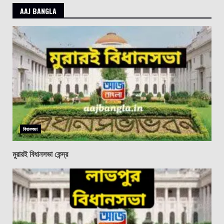
AAJ BANGLA
বিধানসভা
মুরারই বিধানসভা কেন্দ্র