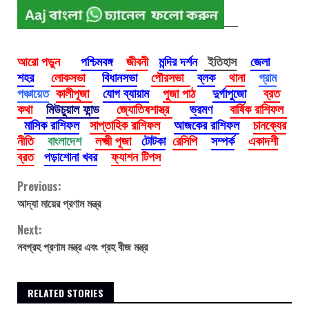
আরো পড়ুন
পশ্চিমবঙ্গ
জীবনী
মন্দির দর্শন
ইতিহাস
জেলা
শহর
লোকসভা
বিধানসভা
পৌরসভা
ব্লক
থানা
গ্রাম
পঞ্চায়েত
কালীপূজা
যোগ ব্যায়াম
পুজা পাঠ
দুর্গাপুজো
ব্রত
কথা
মিউচুয়াল ফান্ড
জ্যোতিষশাস্ত্র
ভ্রমণ
বার্ষিক রাশিফল
মাসিক রাশিফল
সাপ্তাহিক রাশিফল
আজকের রাশিফল
চানক্যের
নীতি
বাংলাদেশ
লক্ষ্মী পূজা
টোটকা
রেসিপি
সম্পর্ক
একাদশী
ব্রত
পড়াশোনা খবর
ফ্যাশন টিপস
Continue
Previous:
আদ্যা মায়ের প্রণাম মন্ত্র
Reading
Next:
নবগ্রহ প্রণাম মন্ত্র এবং গ্রহ বীজ মন্ত্র
RELATED STORIES