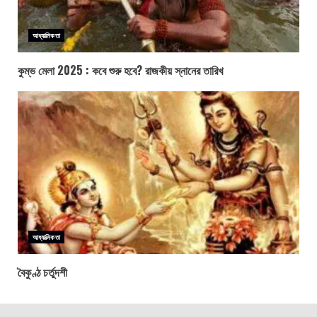
আধ্যাত্মিকতা
কুম্ভ মেলা 2025 : কবে শুরু হবে? রাজকীয় স্নানের তারিখ
আধ্যাত্মিকতা
বৈকুণ্ঠ চর্তুদশী