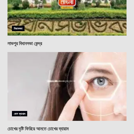
বিধানসভা
লাভপুর বিধানসভা কেন্দ্র
যোগ ব্যায়াম
চোখের দৃষ্টি ফিরিয়ে আনতে চোখের ব্যায়াম