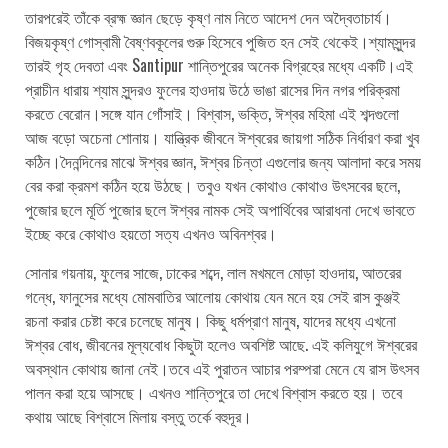
তারপরেই তাঁকে ব্রহ্ম জ্ঞান ছেড়ে কৃষ্ণ নাম নিতে আদেশ দেন অদ্বৈতাচার্য।
বিজয়কৃষ্ণ গোস্বামী বৈষ্ণবকূলের গুরু হিসেবে পুজিত হন সেই থেকেই।শ্যামসুন্দর
তারই গৃহ দেবতা এবং Santipur শান্তিপুরের অনেক বিগ্রহের মধ্যে একটি।এই
প্রাচীন ধারায় শ্যাম সুন্দরও ফুলের হাওদায় উঠে ভাঙা রাসের দিন নগর পরিক্রমা
করতে বেরোন।সঙ্গে যান গোঁসাই। বিশ্বাস, ভক্তি, ঈশ্বর মহিমা এই শব্দগুলো
আজ বড়ো অচেনা শোনায়। যান্ত্রিক জীবনে ঈশ্বরের জায়গা সঠিক নির্ধারণ করা খুব
কঠিন।দৈনন্দিনের মাঝে ঈশ্বর জ্ঞান, ঈশ্বর চিন্তা এগুলোর জন্য আলাদা করে সময়
বের করা ক্রমশ কঠিন হয়ে উঠছে। তবুও যখন কোথাও কোথাও উৎসবের ছলে,
পুজোর ছলে মূর্তি পুজোর ছলে ঈশ্বর নামক সেই অপার্থিবের আরাধনা দেখে ভাবতে
ইচ্ছে করে কোথাও হয়তো সত্য এখনও অবিনশ্বর।
সোনার গয়নায়, ফুলের সাজে, ঢাকের শব্দে, লাল মখমলে মোড়া হাওদায়, আতরের
গন্ধে, ফানুসের মধ্যে মোমবাতির আলোয় কোথায় যেন মনে হয় সেই রাস কুঞ্জই
রচনা করার চেষ্টা করে চলেছে মানুষ। কিছু ধর্মপ্রাণ মানুষ, যাদের মধ্যে এখনো
ঈশ্বর বোধ, জীবনের মূল্যবোধ কিছুটা হলেও অবশিষ্ট আছে. এই কলিযুগে ঈশ্বরের
অবস্থান কোথায় জানা নেই।তবে এই পুরাতন আচার পরম্পরা মেনে যে রাস উৎসব
পালন করা হয়ে আসছে। এখনও শান্তিপুরে তা দেখে বিশ্বাস করতে হয়। তবে
কথায় আছে বিশ্বাসে মিলায় বস্তু তর্কে বহুদূর।