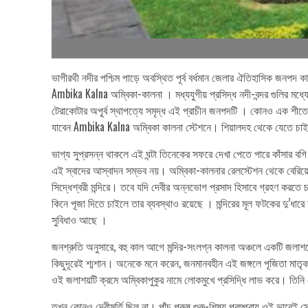
ভাগীরথী নদীর পশ্চিম পাড়ে অবস্থিত পূর্ব বর্ধমান জেলার ঐতিহাসিক জনপদ 
Ambika Kalna অম্বিকা-কালনা । মধ্যযুগীয় প্রসিদ্ধ নদী-বন্দর গুলির মধ্
টেরাকোটার অপূ্র্ব স্থাপত্যে সমৃদ্ধ এই প্রাচীন জনপদটি । কোনও এক শীত
যাবেন Ambika Kalna অম্বিকা কালনা স্টেশনে। শিয়ালদহ থেকে যেতে চা
ভাগ্য সুপ্রসন্ন থাকলে এই ঘন্টা তিনেকের সফরে দেখা পেতে পারে কাঁসার ব
এই স্বাদের আস্বাদন সম্ভব নয়। অম্বিকা-কালনার রেলস্টেশন থেকে বেরিয়
সিদ্ধেশ্বরী মন্দিরে। তবে যদি দেবীর অন্নভোগ প্রসাদ হিসাবে গ্রহণ করত
কিনে পূজা দিতে চাইলে তার ব্যবস্থাও রয়েছে । মন্দিরের মূল ফটকের দু’ধারে র
সুবিধাও আছে ।
জনশ্রুতি অনুসারে, বহু কাল আগে মন্দির-সংলগ্ন কালনা অঞ্চলে একটি জলাশ
কিছুদূরেই শ্মশান। অনেকে মনে করেন, জনমানবহীন এই জঙ্গলে পূজিতা মাতৃকা-
ওই জলাশয়টি ক্রমে অম্বিকাপুকুর নামে লোকমুখে প্রসিদ্ধি লাভ করে। তিনি 
তখন কোনও দেবীমূর্তি ছিল না। পাঁচ পুরুষ গুরু-শিষ‍্য পরম্পরায় ওই ভাবেই 