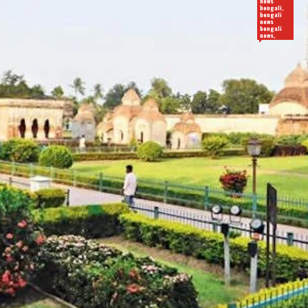
news
bengali,
bengali
news
bengali
news,