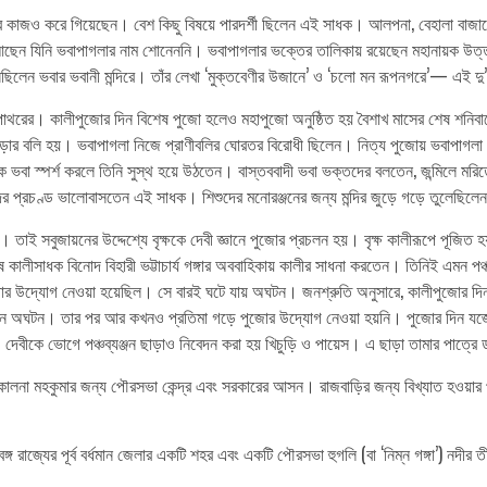
ক্ষার কাজও করে গিয়েছেন। বেশ কিছু বিষয়ে পারদর্শী ছিলেন এই সাধক। আলপনা, বেহালা বা
 আছেন যিনি ভবাপাগলার নাম শোনেননি। ভবাপাগলার ভক্তের তালিকায় রয়েছেন মহানায়ক উত্তম কু
ছিলেন ভবার ভবানী মন্দিরে। তাঁর লেখা ‘মুক্তবেণীর উজানে’ ও ‘চলো মন রূপনগরে’— এই দু
টি পাথরের। কালীপুজোর দিন বিশেষ পুজো হলেও মহাপুজো অনুষ্ঠিত হয় বৈশাখ মাসের শেষ শনিব
ুমড়োর বলি হয়। ভবাপাগলা নিজে প্রাণীবলির ঘোরতর বিরোধী ছিলেন। নিত্য পুজোয় ভবাপাগলা
া স্পর্শ করলে তিনি সুস্থ হয়ে উঠতেন। বাস্তববাদী ভবা ভক্তদের বলতেন, জন্মিলে মরিতে
িশুদের প্রচণ্ড ভালোবাসতেন এই সাধক। শিশুদের মনোরঞ্জনের জন্য মন্দির জুড়ে গড়ে তুলে
 সবুজায়নের উদ্দেশ্যে বৃক্ষকে দেবী জ্ঞানে পুজোর প্রচলন হয়। বৃক্ষ কালীরূপে পূজিত হ
ুষ কালীসাধক বিনোদ বিহারী ভট্টাচার্য গঙ্গার অববাহিকায় কালীর সাধনা করতেন। তিনিই এ
োর উদ্যোগ নেওয়া হয়েছিল। সে বারই ঘটে যায় অঘটন। জনশ্রুতি অনুসারে, কালীপুজোর দিনই
 এমন অঘটন। তার পর আর কখনও প্রতিমা গড়ে পুজোর উদ্যোগ নেওয়া হয়নি। পুজোর দিন যজ্
 দেবীকে ভোগে পঞ্চব্যঞ্জন ছাড়াও নিবেদন করা হয় খিচুড়ি ও পায়েস। এ ছাড়া তামার পাত্র
 কালনা মহকুমার জন্য পৌরসভা কেন্দ্র এবং সরকারের আসন। রাজবাড়ির জন্য বিখ্যাত হওয়ার
গ রাজ্যের পূর্ব বর্ধমান জেলার একটি শহর এবং একটি পৌরসভা হুগলি (বা ‘নিম্ন গঙ্গা’) নদীর তী