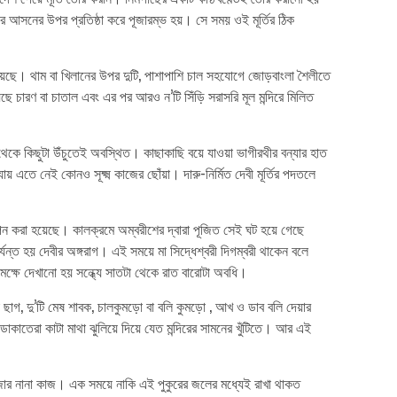
ুন্ডির আসনের উপর প্রতিষ্ঠা করে পূজারম্ভ হয়। সে সময় ওই মূর্তির ঠিক
ত হয়েছে। থাম বা খিলানের উপর দুটি, পাশাপাশি চাল সহযোগে জোড়বাংলা শৈলীতে
য়েছে চারণ বা চাতাল এবং এর পর আরও ন’টি সিঁড়ি সরাসরি মূল মন্দিরে মিলিত
ের থেকে কিছুটা উঁচুতেই অবস্থিত। কাছাকাছি বয়ে যাওয়া ভাগীরথীর বন্যার হাত
যায় এতে নেই কোনও সূক্ষ্ম কাজের ছোঁয়া। দারু-নির্মিত দেবী মূর্তির পদতলে
রে স্থাপন করা হয়েছে। কালক্রমে অম্বরীশের দ্বারা পূজিত সেই ঘট হয়ে গেছে
র্যন্ত হয় দেবীর অঙ্গরাগ। এই সময়ে মা সিদ্ধেশ্বরী দিগম্বরী থাকেন বলে
সমক্ষে দেখানো হয় সন্ধ্যে সাতটা থেকে রাত বারোটা অবধি।
লো ছাগ, দু’টি মেষ শাবক, চালকুমড়ো বা বলি কুমড়ো , আখ ও ডাব বলি দেয়ার
কাতেরা কাটা মাথা ঝুলিয়ে দিয়ে যেত মন্দিরের সামনের খুঁটিতে। আর এই
যপূজার নানা কাজ। এক সময়ে নাকি এই পুকুরের জলের মধ্যেই রাখা থাকত