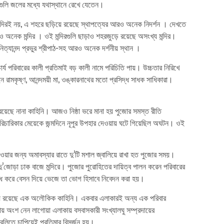
সেগুলি জলের মধ্যে যথাস্থানে রেখে যেতেন।
র মন্দিরই নয়, এ শহরে ছড়িয়ে রয়েছে স্থাপত্যের আরও অনেক নিদর্শন । দেখতে
আরও অনেক মন্দির । ওই মন্দিরগুলি ছাড়াও শহরজুড়ে রয়েছে অসংখ্য মন্দির।
 নিত্যানন্দ প্রভুর শ্রীপাঠ-সহ আরও অনেক দর্শনীয় স্থান ।
চার্য পরিবারের কালী প্রতিমাই বড় কালী নামে পরিচিতি পায়। উচ্চতার নিরিখে
রামকৃষ্ণ, আনন্দময়ী মা, ওঙ্কারনাথের মতো প্রসিদ্ধ সাধক সাধিকারা।
ে রয়েছে নানা কাহিনি। আজও নিষ্ঠা ভরে মানা হয় পুজোর সমস্ত রীতি
 পরিচারিকার মেয়েকে জন্মদিনে নূপুর উপহার দেওয়ায় ঘটে গিয়েছিল অঘটন। ওই
ার জন্য অমাবস্যার রাতে দু’টি মশাল জ্বালিয়ে রাখা হত পুজোর সময়।
দু’জোড়া ঢাক বাজে মন্দিরে। পুজোর পুরোহিতের দায়িত্ব পালন করেন পরিবারের
দ্ধ করে বেসন দিয়ে ভেজে তা ভোগ হিসাবে নিবেদন করা হয়।
 নিয়ে রয়েছে এক অলৌকিক কাহিনি। একবার এলাকারই অন্য এক পরিবার
জোয় অংশ নেন লাগোয়া এলাকায় বসবাসকারী সংখ্যালঘু সম্প্রদায়ের
রলিতে চাপিয়েই প্রতিমার বিসর্জন হয়।