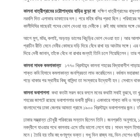
কালনা ধাত্রীগ্রামের চট্টোপাধ্যায় বাড়ির বুড়ো মা
দক্ষিণ ধাত্রীগ্রামের বামু
নরবলি দিত এলাকার ডাকাতের দল। পরে মহিষ বলির প্রথা ছিল। পরিবারের সদস্
কালীদিঘির মাছেরই পদের ভোগ দেওয়া হয় দেবীকে। রুই মাছ ভাজার সঙ্গে ভ
আগে মুগ, মটর, কলাই, অড়হড় ডালের খিচুড়ির ভোগ দেওয়া হত। আর আলাদা আ
প্রাচীন রীতি মেনে দেবীর কোমরে দড়ি দিয়ে বেঁধে রাখা হয় আংটার সঙ্গে। এর
দিয়ে দেবী জানান, তাঁকে বেঁধে না রাখার জন্যই তিনি চলে গিয়েছিলেন। তার প
কালনা সাধক কমলাকান্ত
১৭৭০ খ্রিস্টাব্দে কালনা শহরের বিদ্যাবাগীশ পাড়
শাক্ত কবি হিসাবে কমলাকান্ত জনপ্রিয়তা লাভ করেছিলেন। বর্ধমান মহারাজা ত
পড়ে থাকার পর স্থানীয় কিছু বাসিন্দা তা সংস্কারে উদ্যোগী হন। সেখানে থ
কালনা ভবাপাগলা
কথা কতটা সরল করে বললে মনের কথাটা সবাই বুঝবে, তা খু
শহরের জাপটে রয়েছে ভবাপাগলার ভবানী মন্দির। একাধারে শাক্ত কবি ও অন্য
বাংলাদেশের ঢাকা জেলার আমতা গ্রামে ১৯০০ খ্রিস্টাব্দে ভবাপাগলার জন্ম। তা
ঢাকার সম্ভ্রান্ত চৌধুরী পরিবারের সন্তান ছিলেন তিনি। জনশ্রুতি অনুসারে
নবদ্বীপে যাওয়ার পথে কালনায় এসে তাঁর ভালো লেগে যায়। সাধন স্থল হিসাব
মনে। তৈরি হয় তাঁর বহু গুণমুগ্ধ ভক্ত। শুধু ভিন রাজ্য নয়, ভিন দেশেও ছড