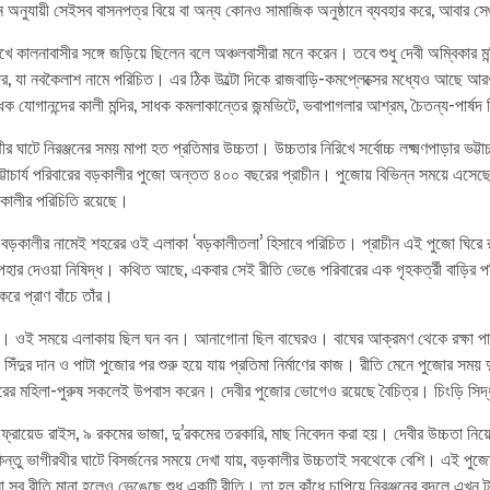
য়োজন অনুযায়ী সেইসব বাসনপত্র বিয়ে বা অন্য কোনও সামাজিক অনুষ্ঠানে ব্যবহার করে, আবার 
দুখে কালনাবাসীর সঙ্গে জড়িয়ে ছিলেন বলে অঞ্চলবাসীরা মনে করেন। তবে শুধু দেবী অম্বিকা
িবমন্দির, যা নবকৈলাশ নামে পরিচিত। এর ঠিক উল্টো দিকে রাজবাড়ি-কমপ্লেক্সের মধ্যেও আছে 
াধক যোগানন্দের কালী মন্দির, সাধক কমলাকান্তের জন্মভিটে, ভবাপাগলার আশ্রম, চৈতন্য-পার্ষদ
ঘাটে নিরঞ্জনের সময় মাপা হত প্রতিমার উচ্চতা। উচ্চতার নিরিখে সর্বোচ্চ লক্ষ্মণপাড়ার ভট্টা
চার্য পরিবারের বড়কালীর পুজো অন্তত ৪০০ বছরের প্রাচীন। পুজোয় বিভিন্ন সময়ে এসেছেন 
 কালীর পরিচিতি রয়েছে।
 করেন। বড়কালীর নামেই শহরের ওই এলাকা ‘বড়কালীতলা’ হিসাবে পরিচিত। প্রাচীন এই পুজো ঘির
র উপহার দেওয়া নিষিদ্ধ। কথিত আছে, একবার সেই রীতি ভেঙে পরিবারের এক গৃহকর্ত্রী বাড়ির
 করে প্রাণ বাঁচে তাঁর।
জো। ওই সময়ে এলাকায় ছিল ঘন বন। আনাগোনা ছিল বাঘেরও। বাঘের আক্রমণ থেকে রক্ষা পাওয়
িঁদুর দান ও পাটা পুজোর পর শুরু হয়ে যায় প্রতিমা নির্মাণের কাজ। রীতি মেনে পুজোর সময় 
িবারের মহিলা-পুরুষ সকলেই উপবাস করেন। দেবীর পুজোর ভোগেও রয়েছে বৈচিত্র। চিংড়ি সি
ফ্রায়েড রাইস, ৯ রকমের ভাজা, দু’রকমের তরকারি, মাছ নিবেদন করা হয়। দেবীর উচ্চতা
। কিন্তু ভাগীরথীর ঘাটে বিসর্জনের সময়ে দেখা যায়, বড়কালীর উচ্চতাই সবথেকে বেশি। এই পু
সব রীতি মানা হলেও ভেঙেছে শুধু একটি রীতি। তা হল কাঁধে চাপিয়ে নিরঞ্জনের বদলে এখন ট্