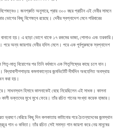
 বিশেষত্বও। জনশ্রুতি অনুসারে, প্রায় ৩০০ বছর প্রাচীন এই দেবীর সামনে
ার ভোগের কিছু বিশেষত্ব রয়েছে। দেবীর স্বপ্নাদেশ মেনে পরিবারের
ুড়ি বানানো হয়। এ ছাড়া ভোগে থাকে ১৭ রকমের ভাজা, পোলাও এবং তরকারি।
েই। পরে অন্য জায়গায় দেবীর হদিস মেলে। পরে এক পূর্বপুরুষকে স্বপ্নাদেশ
পিতৃ-মাতৃ বিয়োগের পর তিনি বর্ধমানে এক পিতৃশিষ্যের কাছে চলে যান।
। বিদ্যাবাগীশপাড়ায় কমলাকান্তের জন্মভিটেটি দীর্ঘদিন অবহেলিত অবস্থায়
য়োজন করা হয়।
 করে। সাধনস্থল হিসাবে কালনাকেই বেছে নিয়েছিলেন এই সাধক। কালনা
ও কালী ভক্তদের মুখে মুখে ফেরে। তাঁর রচিত গানের সংখ্যা কয়েক হাজার।
ারত ভ্রমণে বেরিয়ে কিছু দিন কলকাতায় কাটানোর পরে চৈতন্যদেবের জন্মস্থান
্রচুর গান ও কবিতা। তাঁর রচিত সেই সমস্ত গান জায়গা করে নেয় মানুষের