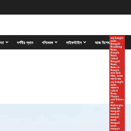
aaj bangla
news ,
কতা
দর্শনীয় স্থান
পশ্চিমবঙ্গ
লাইফস্টাইল
আজ বিশেষ
Bengali
Breaking
News,
Bangla
News,
Latest
Bengali
News,
News in
Bangla,
বাংলা বাংলা
নিউজ, বাংলায়
সর্বশেষ খবর,
aaj bangla
news
আজবাংলা
Latest
News,
Photos
and Videos
on
Aajbangla,
news for
bengali ,
news in
bengal,
news
bengali
news,
bengali