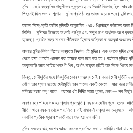
মূর্তি । ছোট বহরকুলির গাঙ্গুলীদের পুকুড়পাড়ে যে তিনটি নিমগাছ ছিল, তার মা
পিছনেই ছিল গঙ্গা ও শ্মশান। মন্দির প্রতিষ্ঠা হয় তারও অনেক পরে। মন্দি
কালনা সিদ্ধেশ্বরী কালীর মন্দিরটি আনুমানিক ১৭৪০ খ্রিস্টাব্দে বর্ধমানের 
নির্মিত । মন্দিরের ভিতরের অংশটি গর্ভগৃহ এবং সম্মুখ ভাগ অর্ধমন্ডপরূপে ব‍্য
হয়েছে। প্রাচীন তন্ত্র সাধনার পীঠস্থান হিসাবে অম্বিকা বা অম্বুয়া অঞ্চ
বাংলার মন্দির-নির্মাণ শিল্পের অন্যতম নিদর্শন এই মন্দির। এক ঝলকে মন্দির
থেকে রক্ষা পেতেই এমনটা করা হয়েছে বলে মনে করা হয়। বর্তমানে মন্দিরে পূজিতা
আড়াআড়ি ভাবে শায়িত শবরূপী শিব , অর্থাৎ মাতৃকা মূর্তিটি বাম দিকে শিবের 
কিন্তু , দেবীমূর্তির সঙ্গে শিবমূর্তির কোন সামঞ্জস্য নেই। কারণ দেবী মূর্তি
গৌণ, তার স্থান হয়েছে দেবীমূর্তির ডান পাশের একটি কোণে। সারা বছর দেবীকে 
মন্দিরের দরজা বন্ধ থাকে। বছরের ওই নির্দিষ্ট সময় পুজো, ভোগ— সব কিছুই হ
এরপর বস্ত্র পরিয়ে শুরু হয় পূজার প্রস্তুতি। বছরভর দেবীর পুজো হলেও কার্
রীতি এখানে বহুকাল থেকে প্রচলিত। এই বামাকালীর পূজা হয় তন্ত্রমতে। কথ
নরবলির প্রতীক স্বরূপ পরবর্তীকালে শুরু হয় ডাব বলি।
মন্দির সম্মন্ধে এই ধরণের আরও অনেক প্রচলিত কথা ও কাহিনি শোনা যায় স্থ