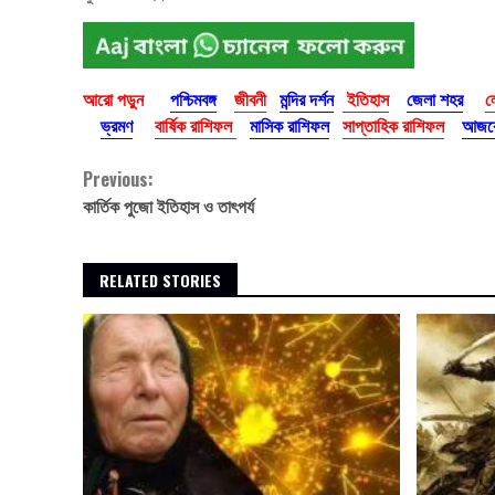
আরো পড়ুন
পশ্চিমবঙ্গ
জীবনী
মন্দির দর্শন
ইতিহাস
জেলা শহর
ল
ভ্রমণ
বার্ষিক রাশিফল
মাসিক রাশিফল
সাপ্তাহিক রাশিফল
আজকে
Continue
Previous:
কার্তিক পুজো ইতিহাস ও তাৎপর্য
Reading
RELATED STORIES