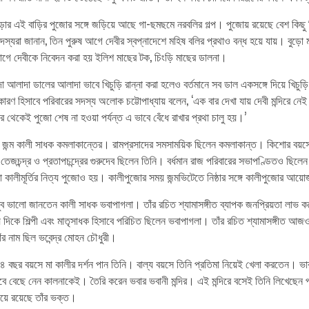
নপাড়ার এই বাড়ির পুজোর সঙ্গে জড়িয়ে আছে গা-ছমছমে নরবলির গল্প। পুজোয় রয়েছে বেশ কিছু
যরা জানান, তিন পুরুষ আগে দেবীর স্বপ্নাদেশে মহিষ বলির প্রথাও বন্ধ হয়ে যায়। বুড়ো ম
োগে দেবীকে নিবেদন করা হয় ইলিশ মাছের টক, চিংড়ি মাছের ডালনা।
লাদা ডালের আলাদা ভাবে খিচুড়ি রান্না করা হলেও বর্তমানে সব ডাল একসঙ্গে দিয়ে খিচ
 কারণ হিসাবে পরিবারের সদস্য অলোক চট্টোপাধ্যায় বলেন, ‘এক বার দেখা যায় দেবী মন্দিরে ন
র থেকেই পুজো শেষ না হওয়া পর্যন্ত এ ভাবে বেঁধে রাখার প্রথা চালু হয়।’
ায় জন্ম কালী সাধক কমলাকান্তের। রামপ্রসাদের সমসাময়িক ছিলেন কমলাকান্ত। কিশোর বয়সে 
েজচন্দ্র ও প্রতাপচন্দ্রের গুরুদেব ছিলেন তিনি। বর্ধমান রাজ পরিবারের সভাপণ্ডিতও ছিলেন
াকা কালীমূর্তির নিত্য পুজোও হয়। কালীপুজোর সময় জন্মভিটেতে নিষ্ঠার সঙ্গে কালীপুজোর আ
ব ভালো জানতেন কালী সাধক ভবাপাগলা। তাঁর রচিত শ্যামাসঙ্গীত ব্যাপক জনপ্রিয়তা লাভ
 দিকে শিল্পী এবং মাতৃসাধক হিসাবে পরিচিত ছিলেন ভবাপাগলা। তাঁর রচিত শ্যামাসঙ্গীত আজ
ঁর নাম ছিল ভবেন্দ্র মোহন চৌধুরী।
, ১৪ বছর বয়সে মা কালীর দর্শন পান তিনি। বাল্য বয়সে তিনি প্রতিমা নিয়েই খেলা করতেন। ভ
ে বেছে নেন কালনাকেই। তৈরি করেন ভবার ভবানী মন্দির। এই মন্দিরে বসেই তিনি লিখেছেন প
়িয়ে রয়েছে তাঁর ভক্ত।