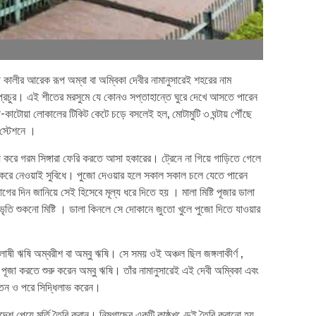
 কালীর আরেক রূপ অম্বা বা অম্বিকা দেবীর নামানুসারেই শহরের নাম
ন প্রচুর। এই শীতের মরসুমে যে কোনও সপ্তাহান্তে ঘুরে দেখে আসতে পারেন
-কাটোয়া লোকালের টিকিট কেটে চড়ে বসলেই হল, মোটামুটি ৩ ঘন্টায় পৌঁছে
স্টেশনে ।
ায় করে গরম সিঙ্গারা ফেরি করতে আসা হকারের। ট্রেনে না গিয়ে গাড়িতে গেলে
ভ করে নেওয়াই সুবিধে। পুজো দেওয়ার হলে সকাল সকাল চলে যেতে পারেন
 দিন জানিয়ে সেই হিসেবে মূল্য ধরে দিতে হয় । মালা মিষ্টি পূজার ডালা
ি প্রভৃতি শুকনো মিষ্টি । ডালা কিনলে সে দোকানে জুতো খুলে পুজো দিতে যাওয়ার
ষী ঋষি অম্বরীশ বা অম্বু ঋষি। সে সময় ওই অঞ্চল ছিল জঙ্গলাকীর্ণ ,
 পূজা করতে শুরু করেন অম্বু ঋষি। তাঁর নামানুসারেই এই দেবী অম্বিকা এবং
রতেন ও পরে সিদ্ধিলাভ করেন।
নাদেশ পেয়ে মূর্তি তৈরি করান। নিমগাছের একটি কাষ্ঠখণ্ডেই তৈরি করানো হয়