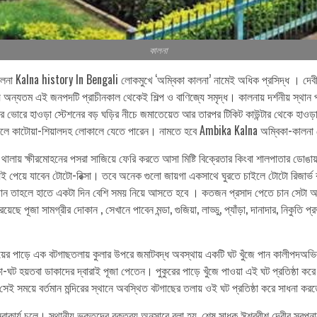
কালনা
কালনা Kalna history In Bengali লোকমুখে ‘অম্বিকা কালনা’ নামেই অধিক প্রসিদ্ধ । দেবী
যে অন্যতম এই জনপদটি প্রাচীনকাল থেকেই শিল্প ও বাণিজ্যে সমৃদ্ধ। কালনায় দর্শনীয় স্থা
ের ভোরে হাওড়া স্টেশনের বড় ঘড়ির নীচে জমাতেয়েত আর তারপর টিকিট কাউন্টার থেকে হাওড়া
ইলে কাটোয়া-শিয়ালদহ লোকালে যেতে পারেন। নামতে হবে Ambika Kalna অম্বিকা-কালনা 
গি থালায় ক্ষীরমোহনের পসরা সাজিয়ে ফেরি করতে আসা মিষ্টি বিক্রেতার কিংবা শালপাতার ডোঙ
েই পেয়ে যাবেন টোটো-রিক্সা। তবে অনেক গুলো জায়গা একসাথে ঘুরতে চাইলে টোটো রিজার্
ে চান তাহলে হাতে একটা দিন বেশি সময় নিয়ে আসতে হবে । কতজন প্রসাদ পেতে চান সেটা আগের
য়েছে পূজা সামগ্রীর দোকান , সেখানে পাবেন মন্ডা, গুজিয়া, লাড্ডু, প্যাঁড়া, দানাদার, নিকুত
য়ের পাড়ে এক বটগাছতলায় কুলার উপরে জমাটবদ্ধ অবস্থায় একটি ঘট খুঁজে পান কালীপদঅভিলা
ঘট হয়তবা ডাকাদের দ্বারাই পূজা পেতেন। পুকুরের পাড়ে খুঁজে পাওয়া এই ঘট প্রতিষ্ঠা করে
সেই সময়ে বর্তমান মন্দিরের স্থানে অবস্থিত বটগাছের তলায় ওই ঘট প্রতিষ্ঠা করে সাধনা ক
সেবাকার্য চলে। স্থানীয় ভক্তদের বক্তব্য অনুসারে বলা হয়, শেষ সাধক ঈশ্বরীশ দেবীর স্বপ্