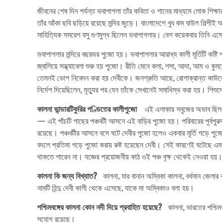
জীবনের শেষ দিন পর্যন্ত ভবাপাগলা তাঁর কবিতা ও গানের মাধ্যমে লোক শি
তাঁর আঁকা ছবি ছড়িয়ে রয়েছে মন্দির জুড়ে। বাংলাদেশে খুব কম বাউল শিল্পীই
সাহিত্যিক সমরেশ বসু গুণমুগ্ধ ছিলেন ভবাপাগলার। বেশ কয়েকবার তিনি এসে
ভবাপাগলার মন্দিরে বছরভর পুজো হয়। ভবাপাগলার আরাধ্য কালী মূর্তিটি কষ্
জ্বালিয়ে সন্ধ্যাবেলা শুরু হয় পুজো। রীতি মেনে কলা, শসা, আদা, আম ও ক
তেমনই ভোগ নিবেদন করা হয় দেবীকে। জনশ্রুতি আছে, রোগাক্রান্ত কাউকে ভব
নির্দেশ দিয়েছিলেন, মৃত্যুর পর যেন তাঁকে সেখানেই সমাধিস্থ করা হয়। শ
কালনা ভান্ডারটিকুরির পণ্ডিতের কালীপুজো
এই এলাকায় সবুজের অভাব ছিল। তাই
— এই পাঁচটি গাছের পঞ্চবটী আসনে এই বাড়ির পুজো হয়। পরিবারের পূর্বপুর
রয়েছে। পঞ্চবটীর আসনে বসে ঘটে দেবীর পুজো হলেও একবার মূর্তি গড়ে পুজ
বদলে প্রতিমা গড়ে পুজো করায় রুষ্ট হয়েছেন দেবী। সেই কারণেই ঘটেছে
থাকতে পারেন না। যজ্ঞের প্রয়োজনীয় কাঠ ওই পঞ্চ বৃক্ষ থেকেই নেওয়া হয়।
কালনা কি জন্য বিখ্যাত?
কালনা, যার বানান অম্বিকা কালনা, বর্ধমান জেলার
নামটি হিন্দু দেবী কালী থেকে এসেছে, যাকে মা অম্বিকাও বলা হয়।
পশ্চিমবঙ্গের কালনা কোন নদী দিয়ে প্রবাহিত হয়েছে?
কালনা, ভারতের পশ্চিমবঙ্
সুযোগ রয়েছে।