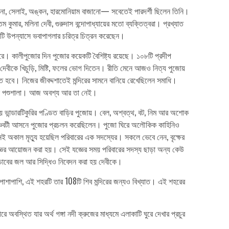
জানো, সেলাই, অঙ্কন, হারমোনিয়াম বাজানো— সবেতেই পারদর্শী ছিলেন তিনি।
মার, মলিনা দেবী, গুরুদাস বন্দোপাধ্যায়ের মতো ব্যক্তিত্বরা। প্রখ্যাত
’টি উপন্যাসে ভবাপাগলার চরিত্র চিত্রন করেছেন।
ারে। কালীপুজোর দিন পুজোর কয়েকটি বৈশিষ্ট্য রয়েছে। ১০৮টি প্রদীপ
 দেবীকে খিচুড়ি, মিষ্টি, ফলের ভোগ দিতেন। রীতি মেনে আজও নিত্য পুজোয়
 হবে। নিজের জীবদ্দশাতেই মন্দিরের সামনে বানিয়ে রেখেছিলেন সমাধি।
ছিলেন পশুশালা। আজ অবশ্য আর তা নেই।
য় ভান্ডারটিকুরির পণ্ডিত বাড়ির পুজোয়। বেল, অশ্বত্থ, বট, নিম আর অশোক
মন পঞ্চবটী আসনে পুজোর প্রচলন করেছিলেন। পুজো ঘিরে অলৌকিক কাহিনিও
 অকাল মৃত্যু হয়েছিল পরিবারের এক সদস্যের। সকলে ভেবে নেন, বৃক্ষের
ঞের আয়োজন করা হয়। সেই যজ্ঞের সময় পরিবারের সদস্য ছাড়া অন্য কেউ
ে ডাবের জল আর সিদ্ধিও নিবেদন করা হয় দেবীকে।
 পাশাপাশি, এই শহরটি তার 108টি শিব মন্দিরের জন্যও বিখ্যাত। এই শহরের
রে অবস্থিত যার অর্থ গঙ্গা নদী ক্রুজের মাধ্যমে এলাকাটি ঘুরে দেখার প্রচুর