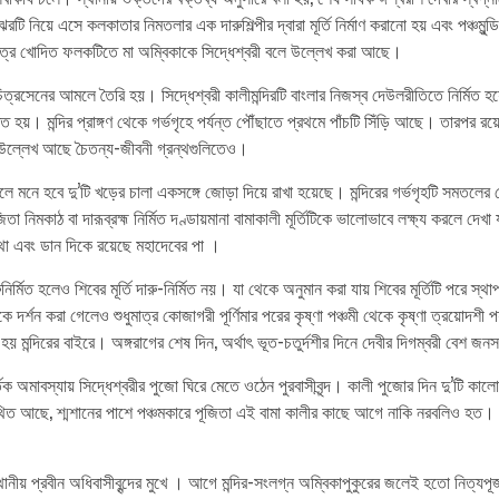
ঝেরটি নিয়ে এসে কলকাতার নিমতলার এক দারুশিল্পীর দ্বারা মূর্তি নির্মাণ করানো হয় এবং পঞ্চম
রগাত্রে খোদিত ফলকটিতে মা অম্বিকাকে সিদ্ধেশ্বরী বলে উল্লেখ করা আছে।
রাজা চিত্রসেনের আমলে তৈরি হয়। সিদ্ধেশ্বরী কালীমন্দিরটি বাংলার নিজস্ব দেউলরীতিতে নির্মি
বহৃত হয়। মন্দির প্রাঙ্গণ থেকে গর্ভগৃহে পর্যন্ত পৌঁছাতে প্রথমে পাঁচটি সিঁড়ি আছে। তারপর র
লের উল্লেখ আছে চৈতন্য-জীবনী গ্রন্থগুলিতেও।
 দেখলে মনে হবে দু’টি খড়ের চালা একসঙ্গে জোড়া দিয়ে রাখা হয়েছে। মন্দিরের গর্ভগৃহটি সমতল
 নিমকাঠ বা দারূব্রহ্ম নির্মিত দণ্ডায়মানা বামাকালী মূর্তিটিকে ভালোভাবে লক্ষ্য করলে দেখা 
মাথা এবং ডান দিকে রয়েছে মহাদেবের পা ।
টি দারুনির্মিত হলেও শিবের মূর্তি দারু-নির্মিত নয়। যা থেকে অনুমান করা যায় শিবের মূর্তিটি প
দর্শন করা গেলেও শুধুমাত্র কোজাগরী পূর্ণিমার পরের কৃষ্ণা পঞ্চমী থেকে কৃষ্ণা ত্রয়োদশী প
য় মন্দিরের বাইরে। অঙ্গরাগের শেষ দিন, অর্থাৎ ভূত-চতুর্দশীর দিনে দেবীর দিগম্বরী বেশ জন
তিক অমাবস্যায় সিদ্ধেশ্বরীর পুজো ঘিরে মেতে ওঠেন পুরবাসীবৃন্দ। কালী পুজোর দিন দু’টি কা
িত আছে, শ্মশানের পাশে পঞ্চমকারে পূজিতা এই বামা কালীর কাছে আগে নাকি নরবলিও হত। ডা
ানীয় প্রবীন অধিবাসীবৃন্দের মুখে । আগে মন্দির-সংলগ্ন অম্বিকাপুকুরের জলেই হতো নিত্