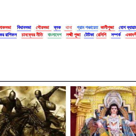
োকসভা
বিধানসভা
পৌরসভা
ব্লক
থানা
গ্রাম পঞ্চায়েত
কালীপূজা
যোগ ব্যায়া
র রাশিফল
চানক্যের নীতি
বাংলাদেশ
লক্ষ্মী পূজা
টোটকা
রেসিপি
সম্পর্ক
একাদশী