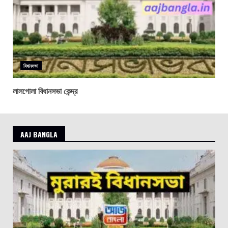
বিধানসভা
লালগোলা বিধানসভা কেন্দ্র
AAJ BANGLA