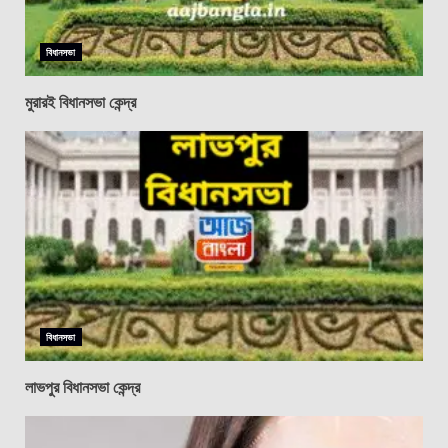
বিধানসভা
মুরারই বিধানসভা কেন্দ্র
বিধানসভা
লাভপুর বিধানসভা কেন্দ্র