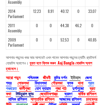
Assembly
2014
12.23
8.91
40.12
0
33.07
Parliament
2011
0
0
44.38
46.2
0
Assembly
2009
0
0
52.53
0
40.85
Parliament
আপনার পছন্দের খবর আর আপডেট এখন পাবেন আপনার পছন্দের চ্যাটিং প্ল্যাটফর্ম
হোয়াটস অ্যাপেও।
যুক্ত হতে ক্লিক করুন Aaj Bangla হোয়াটস অ্যাপ
চ্যানেলে।
আরো পড়ুন
পশ্চিমবঙ্গ
জীবনী
মন্দির দর্শন
ইতিহাস
জেলা
শহর
লোকসভা
বিধানসভা
পৌরসভা
ব্লক
থানা
গ্রাম
পঞ্চায়েত
কালীপূজা
যোগ ব্যায়াম
পুজা পাঠ
দুর্গাপুজো
ব্রত
কথা
মিউচুয়াল ফান্ড
জ্যোতিষশাস্ত্র
ভ্রমণ
বার্ষিক রাশিফল
মাসিক রাশিফল
সাপ্তাহিক রাশিফল
আজকের রাশিফল
চানক্যের
নীতি
বাংলাদেশ
লক্ষ্মী পূজা
টোটকা
রেসিপি
সম্পর্ক
একাদশী