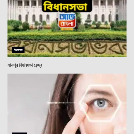
বিধানসভা
লাভপুর বিধানসভা কেন্দ্র