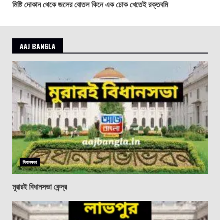
মিষ্টি দোকান থেকে জলের বোতল কিনে এক ঢোক খেতেই রক্তবমি
AAJ BANGLA
বিধানসভা
মুরারই বিধানসভা কেন্দ্র