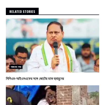
RELATED STORIES
আজকের খবর
সিপিএম-আইএসএফের সঙ্গে জোটের ডাক হুমায়ুনের