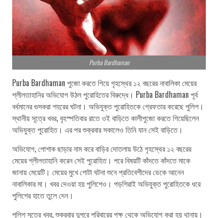
Purba Bardhaman
Purba Bardhaman পুজো করতে গিয়ে গৃহস্থের ১২ বছরের নাবালিকা মেয়ের
শ্লীলতাহানির অভিযোগ উঠল পুরোহিতের বিরুদ্ধে। Purba Bardhaman পূর্ব
বর্ধমানের গুসকরা শহরের ঘটনা। অভিযুক্ত পুরোহিতকে গ্রেফতার করেছে পুলিশ।
স্থানীয় সূত্রে খবর, বৃহস্পতিবার রাতে ওই বাড়িতে কালীপুজো করতে গিয়েছিলেন
অভিযুক্ত পুরোহিত। এর পর শুক্রবার সকালেও তিনি যান সেই বাড়িতে।
অভিযোগ, পোশাক ছাড়ার নাম করে বাড়ির দোতলায় উঠে গৃহস্থের ১২ বছরের
মেয়ের শ্লীলতাহানি করেন সেই পুরোহিত। পরে বিষয়টি কাঁদতে কাঁদতে মাকে
জানায় মেয়েটি। মেয়ের মুখে গোটা ঘটনা শুনে প্রতিবেশীদের ডেকে আনেন
নাবালিকার মা। খবর দেওয়া হয় পুলিশেও। পড়শিরাই অভিযুক্ত পুরোহিতকে ধরে
পুলিশের হাতে তুলে দেন।
পুলিশ সূত্রে খবর, শুক্রবার দুপুরে পরিবারের পক্ষ থেকে অভিযোগ করা হয় থানায়।