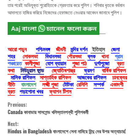
তার পরেই অভিযুক্ত পুরোহিতকে গ্রেফতার করে পুলিশ। শনিবার ধৃতকে বর্ধমান
আদালতে হাজির করিয়ে নিজেদের হেফাজতে নেওয়ার আবেদন জানাবে পুলিশ।
আরো পড়ুন
পশ্চিমবঙ্গ
জীবনী
মন্দির দর্শন
ইতিহাস
জেলা
শহর
লোকসভা
বিধানসভা
পৌরসভা
ব্লক
থানা
গ্রাম
পঞ্চায়েত
কালীপূজা
যোগ ব্যায়াম
পুজা পাঠ
দুর্গাপুজো
ব্রত
কথা
মিউচুয়াল ফান্ড
জ্যোতিষশাস্ত্র
ভ্রমণ
বার্ষিক রাশিফল
মাসিক রাশিফল
সাপ্তাহিক রাশিফল
আজকের রাশিফল
চানক্যের
নীতি
বাংলাদেশ
লক্ষ্মী পূজা
টোটকা
রেসিপি
সম্পর্ক
একাদশী
ব্রত
পড়াশোনা খবর
ফ্যাশন টিপস
Continue
Previous:
Canada কানাডায় সাসপেন্ড খলিস্তানপন্থী পুলিশকর্মী
Reading
Next:
Hindus in Bangladesh বাংলাদেশে সেনা নামিয়ে হিন্দু দের উপর অত্যাচার!