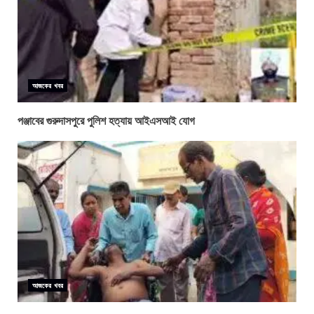
আজকের খবর
পঞ্জাবের গুরুদাসপুরে পুলিশ হত্যায় আইএসআই যোগ
আজকের খবর