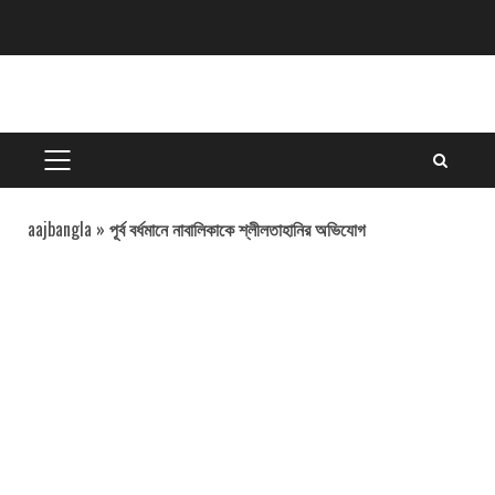
Skip
to
content
PRIMARY
MENU
aajbangla
»
পূর্ব বর্ধমানে নাবালিকাকে শ্লীলতাহানির অভিযোগ