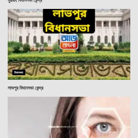
বিধানসভা
লাভপুর বিধানসভা কেন্দ্র