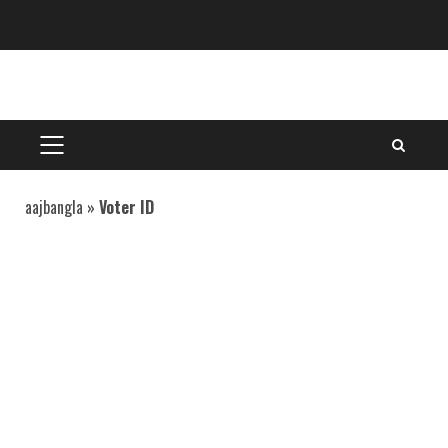
Skip
to
content
PRIMARY
MENU
aajbangla
»
Voter ID