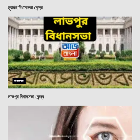
মুরারই বিধানসভা কেন্দ্র
বিধানসভা
লাভপুর বিধানসভা কেন্দ্র