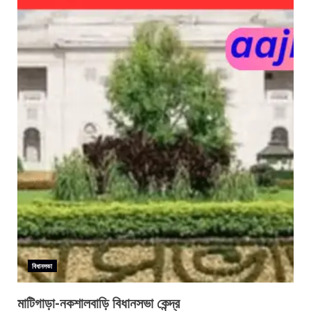
বিধানসভা
মাটিগাড়া-নকশালবাড়ি বিধানসভা কেন্দ্র