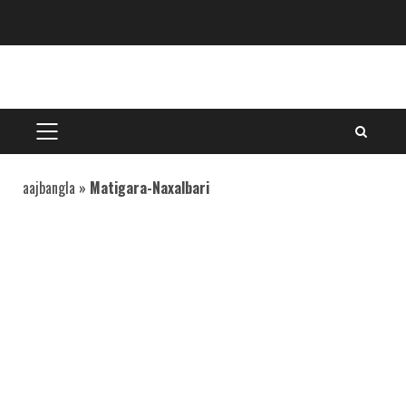
Skip
to
content
PRIMARY
MENU
aajbangla
»
Matigara-Naxalbari