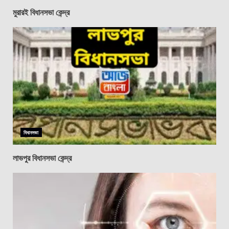
মুরারই বিধানসভা কেন্দ্র
বিধানসভা
লাভপুর বিধানসভা কেন্দ্র