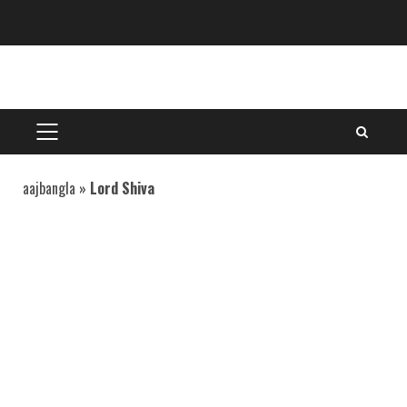
Skip
to
content
PRIMARY
MENU
aajbangla
»
Lord Shiva