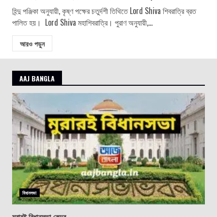
হিন্দু পঞ্জিকা অনুযায়ী, কৃষ্ণ পক্ষের চতুর্দশী তিথিতে Lord Shiva শিবরাত্রি ব্রত
পালিত হয়। Lord Shiva মহাশিবরাত্রি। পুরাণ অনুযায়ী,...
আরও পড়ুন
AAJ BANGLA
বিধানসভা
মুরারই বিধানসভা কেন্দ্র