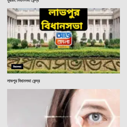
বিধানসভা
লাভপুর বিধানসভা কেন্দ্র