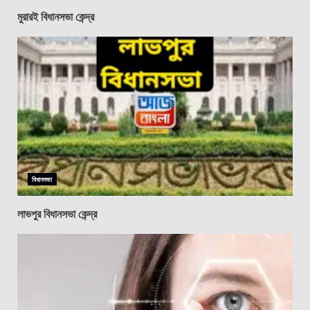
মুরারই বিধানসভা কেন্দ্র
বিধানসভা
লাভপুর বিধানসভা কেন্দ্র