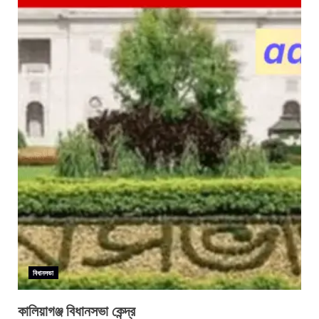
বিধানসভা
কালিয়াগঞ্জ বিধানসভা কেন্দ্র