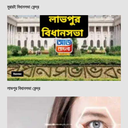
মুরারই বিধানসভা কেন্দ্র
বিধানসভা
লাভপুর বিধানসভা কেন্দ্র