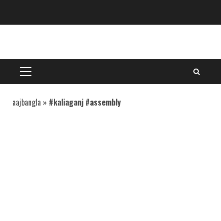
Skip
to
content
PRIMARY
MENU
aajbangla
»
#kaliaganj #assembly