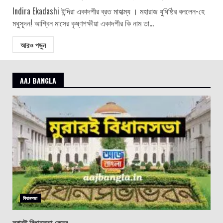
Indira Ekadashi ইন্দিরা একাদশীর ব্রত মাহাত্ম্য । মহারাজ যুধিষ্ঠির বললেন-হে
মধুসূদন! আশ্বিন মাসের কৃষ্ণপক্ষীয়া একাদশীর কি নাম তা...
আরও পড়ুন
AAJ BANGLA
বিধানসভা
মুরারই বিধানসভা কেন্দ্র