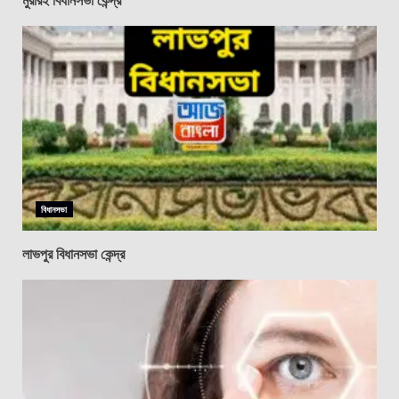
বিধানসভা
লাভপুর বিধানসভা কেন্দ্র