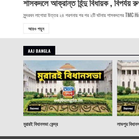
শাসকদলে আক্রান্ত হিন্দু বিধায়ক , বিপর্যয়
সুন্দরবন লাগোয়া উত্তর ২৪ পরগনায় পর পর ২টি ঘটনায় শাসকদলের TMC Hin
আরও পড়ুন
AAJ BANGLA
বিধানসভা
বিধানসভা
মুরারই বিধানসভা কেন্দ্র
লাভপুর বিধানসভ