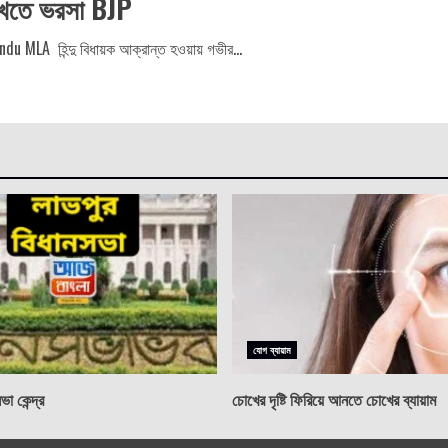
 রুখতে ভরসা BJP
du MLA হিন্দু বিধায়ক আক্রান্ত হওয়ায় গভীর...
যোগ ব্যায়াম
া কেন্দ্র
চোখের দৃষ্টি ফিরিয়ে আনতে চোখের ব্যায়াম