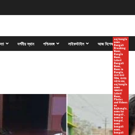
aaj bangla
news ,
কতা
দর্শনীয় স্থান
পশ্চিমবঙ্গ
লাইফস্টাইল
আজ বিশেষ
Bengali
Breaking
News,
Bangla
News,
Latest
Bengali
News,
News in
Bangla,
বাংলা বাংলা
নিউজ, বাংলায়
সর্বশেষ খবর,
aaj bangla
news
আজবাংলা
Latest
News,
Photos
and Videos
on
Aajbangla,
news for
bengali ,
news in
bengal,
news
bengali
news,
bengali