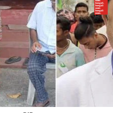
news
bengali,
bengali
news
bengali
news,