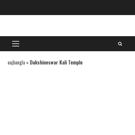
Skip
to
content
PRIMARY
MENU
aajbangla
»
Dakshineswar Kali Temple