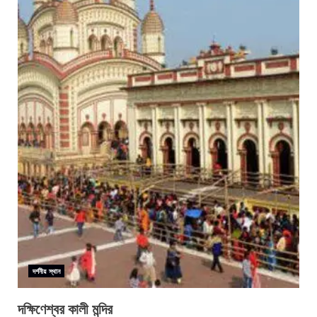
দর্শনীয় স্থান
দক্ষিণেশ্বর কালী মন্দির