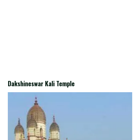
Dakshineswar Kali Temple