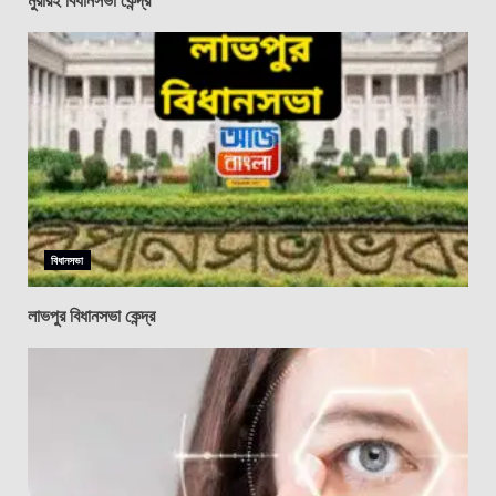
বিধানসভা
লাভপুর বিধানসভা কেন্দ্র