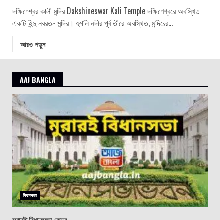
দক্ষিণেশ্বর কালী মন্দির Dakshineswar Kali Temple দক্ষিণেশ্বরে অবস্থিত
একটি হিন্দু নবরত্ন মন্দির। হুগলি নদীর পূর্ব তীরে অবস্থিত, মন্দিরের...
আরও পড়ুন
AAJ BANGLA
বিধানসভা
মুরারই বিধানসভা কেন্দ্র