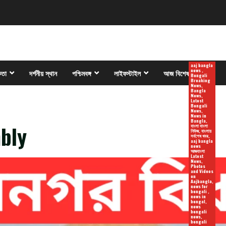
aaj bangla
news ,
কতা
দর্শনীয় স্থান
পশ্চিমবঙ্গ
লাইফস্টাইল
আজ বিশেষ
Bengali
Breaking
News,
Bangla
News,
Latest
Bengali
News,
News in
Bangla,
bly
বাংলা বাংলা
নিউজ, বাংলায়
সর্বশেষ খবর,
aaj bangla
news
আজবাংলা
Latest
News,
Photos
and Videos
on
Aajbangla,
news for
bengali ,
news in
bengal,
news
bengali
news,
bengali