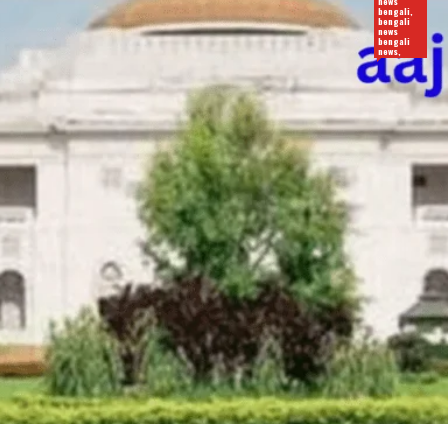
news
bengali,
bengali
news
bengali
news,